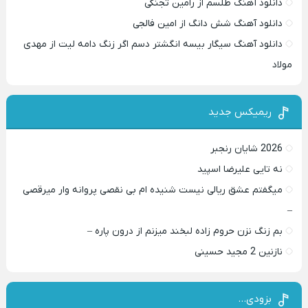
دانلود آهنگ طلسم از رامین تجنگی
دانلود آهنگ شش دانگ از امین فالجی
دانلود آهنگ سیگار بیسه انگشتر دسم اگر زنگ دامه لیت از مهدی
مولاد
ریمیکس جدید
2026 شایان رنجبر
نه تایی علیرضا اسپید
میگفتم عشق ریالی نیست شنیده ام بی نقصی پروانه وار میرقصی
–
بم زنگ نزن حروم زاده لبخند میزنم از درون پاره –
نازنین 2 مجید حسینی
بزودی…