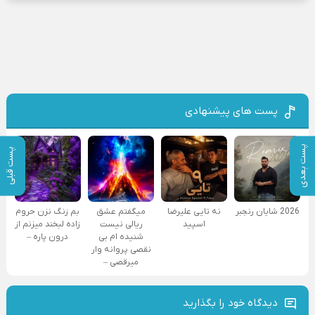
پست های پیشنهادی
پست بعدی
پست قبلی
2026 شایان رنجبر
نه تایی علیرضا
میگفتم عشق
بم زنگ نزن حروم
اسپید
ریالی نیست
زاده لبخند میزنم از
شنیده ام بی
درون پاره –
نقصی پروانه وار
میرقصی –
دیدگاه خود را بگذارید