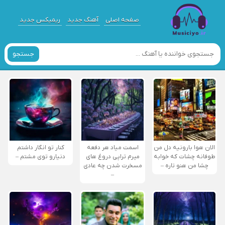
صفحه اصلی
آهنگ جدید
ریمیکس جدید
جستجو
الان هوا بارونیه دل من
اسمت میاد هر دفعه
کنار تو انگار داشتم
طوفانه چشات که خوابه
میرم تراپی دروغ‌ های
دنیارو توی مشتم –
چشا من هنو تاره –
مسخرت شدن چه عادی
–