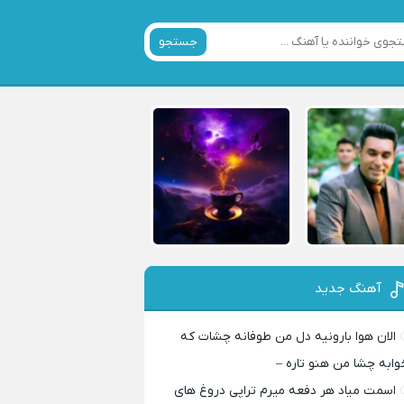
جستجو
آهنگ جدید
الان هوا بارونیه دل من طوفانه چشات که
وابه چشا من هنو تاره –
اسمت میاد هر دفعه میرم تراپی دروغ‌ های