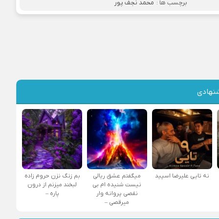
برچسب ها :
محمد نجف پور
نهادی
نه تایی علیرضا اسپید
میگفتم عشق ریالی
بم زنگ نزن حروم زاده
نیست شنیده ام بی
لبخند میزنم از درون
نقصی پروانه وار
پاره –
میرقصی –