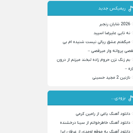
ریمیکس جدید
2026 شایان رنجبر
نه تایی علیرضا اسپید
میگفتم عشق ریالی نیست شنیده ام بی
قصی پروانه وار میرقصی –
بم زنگ نزن حروم زاده لبخند میزنم از درون
اره –
نازنین 2 مجید حسینی
بزودی…
دانلود آهنگ یاغی از رامین کرمی
دانلود آهنگ خاطرخواتم از سینا درخشنده
دانلود آهنگ به موقع اومدی از عرفان ابرا