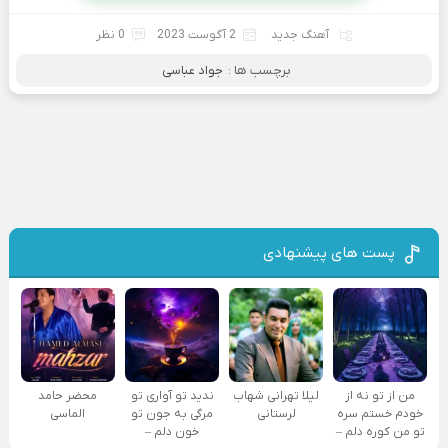
آهنگ جدید
2 آگوست 2023
0 نظر
برچسب ها :
جواد عباسی
پست های پیشنهادی
من از تو نه از
لیلا تهرانی شهاب
ندید تو آواری تو
محضر حامد
خودم خستم سره
لرستانی
مرگی به جون تو
الماسی
تو من کوره دلم –
خون دلم –