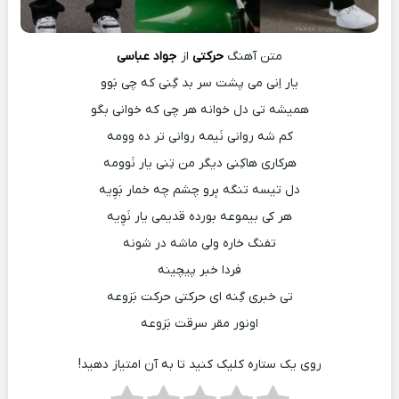
متن آهنگ
حرکتی
از
جواد عباسی
یار اِنی می پشت سر بد گِنی که چی بَوو
همیشه تی دل خوانه هر چی که خوانی بگو
کم شه روانی نَیمه روانی تر ده وومه
هرکاری هاکِنی دیگر من تِنی یار نَوومه
دل تیسه تنگه بِرو چشم چه خمار بَوِیه
هر کی بیموعه بورده قدیمی یار نَوِیه
تفنگ خاره ولی ماشه در شونه
فردا خبر پیچینه
تی خبری گِنه ای حرکتی حرکت بَزوعه
اونور مقر سرقت بَزوعه
روی یک ستاره کلیک کنید تا به آن امتیاز دهید!