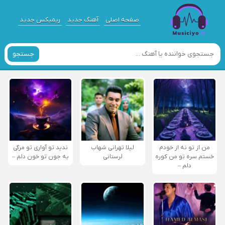
صفحه اصلی
آهنگ جدید
ریمیکس جدید
جستجو
من از تو نه از خودم
لیلا تهرانی شهاب
ندید تو آواری تو مرگی
خستم سره تو من کوره
لرستانی
به جون تو خون دلم –
دلم –