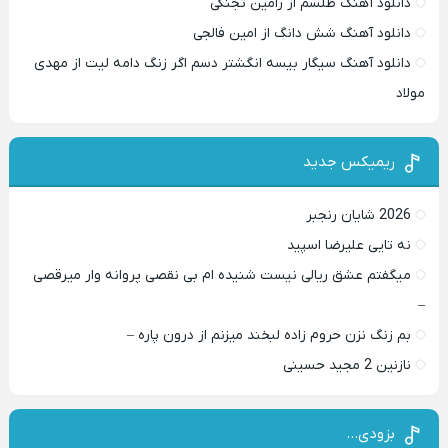
دانلود آهنگ طلسم از رامین تجنگی
دانلود آهنگ شش دانگ از امین فالجی
دانلود آهنگ سیگار بیسه انگشتر دسم اگر زنگ دامه لیت از مهدی
مولاد
ریمیکس جدید
2026 شایان رنجبر
نه تایی علیرضا اسپید
میگفتم عشق ریالی نیست شنیده ام بی نقصی پروانه وار میرقصی
–
بم زنگ نزن حروم زاده لبخند میزنم از درون پاره –
نازنین 2 مجید حسینی
بزودی…