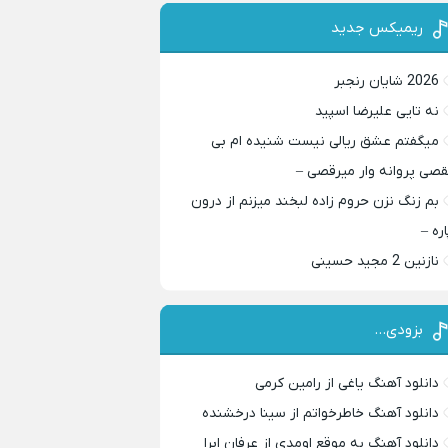
ریمیکس جدید
2026 شایان رنجبر
نه تایی علیرضا اسپید
میگفتم عشق ریالی نیست شنیده ام بی
قصی پروانه وار میرقصی –
بم زنگ نزن حروم زاده لبخند میزنم از درون
اره –
نازنین 2 مجید حسینی
بزودی…
دانلود آهنگ یاغی از رامین کرمی
دانلود آهنگ خاطرخواتم از سینا درخشنده
دانلود آهنگ به موقع اومدی از عرفان ابرا