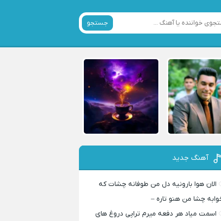
جستجو
آهنگ جدید
الان هوا بارونیه دل من طوفانه چشات که
وابه چشا من هنو تاره –
اسمت میاد هر دفعه میرم تراپی دروغ‌ های