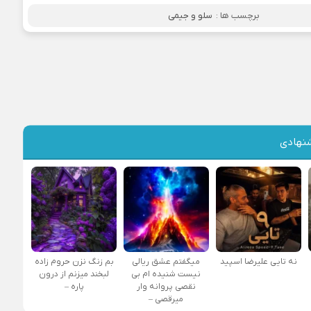
برچسب ها :
سلو و جیمی
نهادی
نه تایی علیرضا اسپید
میگفتم عشق ریالی
بم زنگ نزن حروم زاده
نیست شنیده ام بی
لبخند میزنم از درون
نقصی پروانه وار
پاره –
میرقصی –