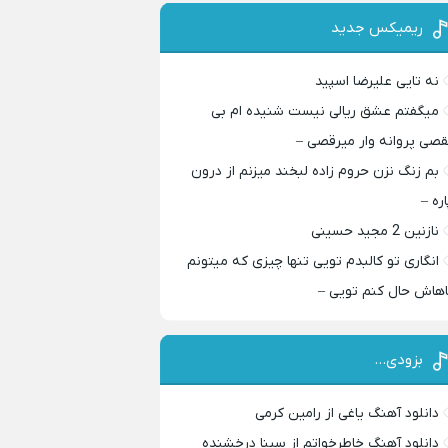
ریمیکس جدید
نه تایی علیرضا اسپید
میگفتم عشق ریالی نیست شنیده ام بی
قصی پروانه وار میرقصی –
بم زنگ نزن حروم زاده لبخند میزنم از درون
اره –
نازنین 2 مجید حسینی
انگاری تو کالبدم تویی تنها چیزی که میتونم
اهاش حال کنم تویی –
بزودی…
دانلود آهنگ یاغی از رامین کرمی
دانلود آهنگ خاطرخواتم از سینا درخشنده