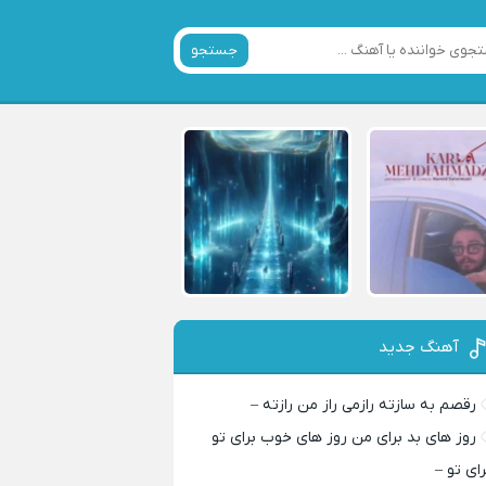
جستجو
آهنگ جدید
رقصم به سازته رازمی راز من رازته –
روز های بد برای من روز های خوب برای تو
رای تو –