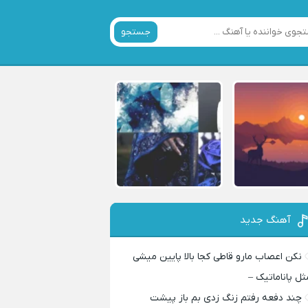
جستجو
آهنگ جدید
نکن اعصاب مارو قاطی کجا بالا پایین میشی
ثل پاناماتیک –
چند دفعه رفتم زنگ زدی بم باز پیشت