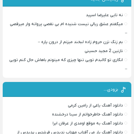
نه تایی علیرضا اسپید
میگفتم عشق ریالی نیست شنیده ام بی نقصی پروانه وار میرقصی
–
بم زنگ نزن حروم زاده لبخند میزنم از درون پاره –
نازنین 2 مجید حسینی
انگاری تو کالبدم تویی تنها چیزی که میتونم باهاش حال کنم تویی
–
بزودی…
دانلود آهنگ یاغی از رامین کرمی
دانلود آهنگ خاطرخواتم از سینا درخشنده
دانلود آهنگ به موقع اومدی از عرفان ابرا
دانلود آهنگ یار من آفتاب مهتاب ندیدس فرشتس پدیدس از