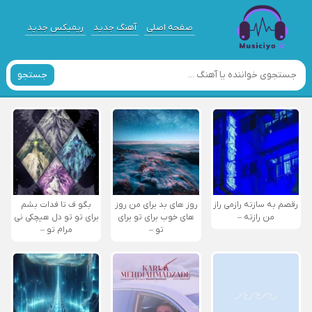
صفحه اصلی
آهنگ جدید
ریمیکس جدید
جستجو
رقصم به سازته رازمی راز
روز های بد برای من روز
بگو ف تا فدات بشم
من رازته –
های خوب برای تو برای
برای تو تو دل هیچکی نی
تو –
مرام تو –