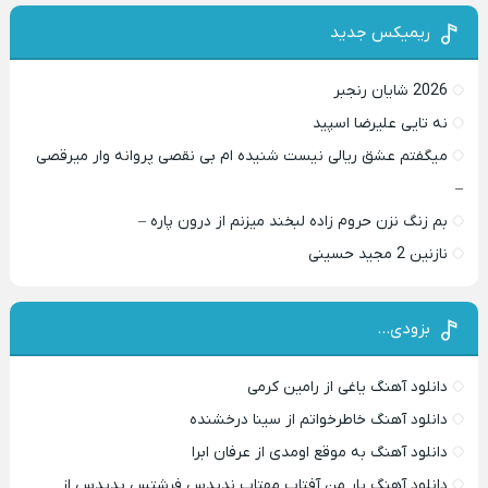
ریمیکس جدید
2026 شایان رنجبر
نه تایی علیرضا اسپید
میگفتم عشق ریالی نیست شنیده ام بی نقصی پروانه وار میرقصی
–
بم زنگ نزن حروم زاده لبخند میزنم از درون پاره –
نازنین 2 مجید حسینی
بزودی…
دانلود آهنگ یاغی از رامین کرمی
دانلود آهنگ خاطرخواتم از سینا درخشنده
دانلود آهنگ به موقع اومدی از عرفان ابرا
دانلود آهنگ یار من آفتاب مهتاب ندیدس فرشتس پدیدس از