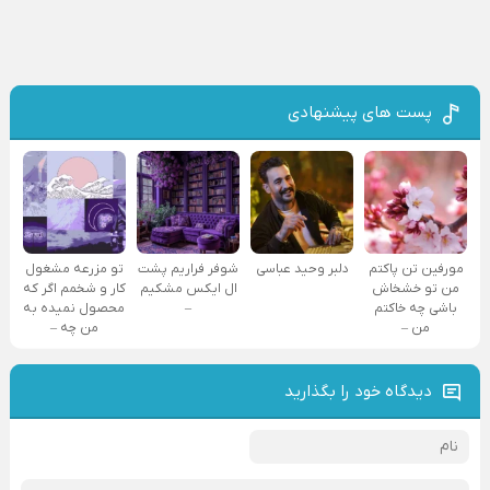
پست های پیشنهادی
مورفین تن پاکتم
دلبر وحید عباسی
شوفر فراریم پشت
تو مزرعه مشغول
من تو خشخاش
ال ایکس مشکیم
کار و شخمم اگر که
باشی چه خاکتم
–
محصول نمیده به
من –
من چه –
دیدگاه خود را بگذارید