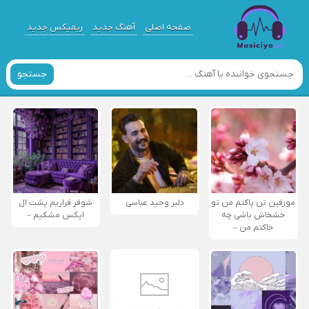
صفحه اصلی
آهنگ جدید
ریمیکس جدید
جستجو
مورفین تن پاکتم من تو
دلبر وحید عباسی
شوفر فراریم پشت ال
خشخاش باشی چه
ایکس مشکیم –
خاکتم من –