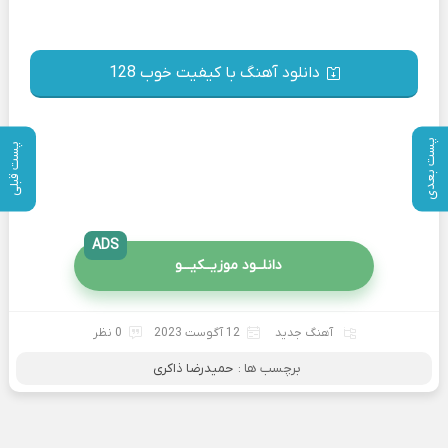
دانلود آهنگ با کیفیت خوب 128
پست بعدی
پست قبلی
ADS
دانلــود موزیــکیـــو
آهنگ جدید
12 آگوست 2023
0 نظر
برچسب ها :
حمیدرضا ذاکری