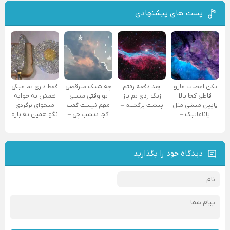
پست های پیشنهادی
نکن اعصاب مارو
چند دفعه رفتم
چه شیک میرقصی
فقط داری بم میگی
قاطی کجا بالا
زنگ زدی بم باز
تو وقتی مستی
همش یه خوابه
پایین میشی مثل
پیشت برگشتم –
مهم نیست گفت
میخوای برگردی
پاناماتیک –
کجا دیشب چی –
نگو همین یه باره
–
دیدگاه خود را بگذارید