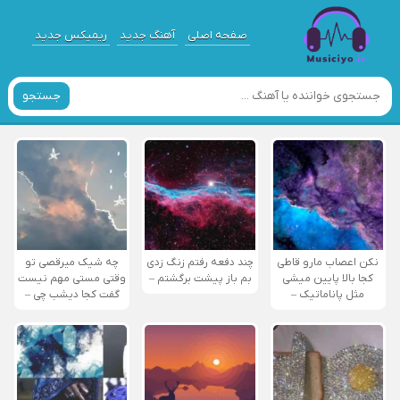
صفحه اصلی
آهنگ جدید
ریمیکس جدید
جستجو
نکن اعصاب مارو قاطی
چند دفعه رفتم زنگ زدی
چه شیک میرقصی تو
کجا بالا پایین میشی
بم باز پیشت برگشتم –
وقتی مستی مهم نیست
مثل پاناماتیک –
گفت کجا دیشب چی –