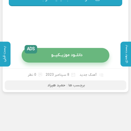
پست بعدی
پست قبلی
ADS
دانلــود موزیــکیـــو
آهنگ جدید
8 سپتامبر 2023
0 نظر
برچسب ها :
حمید هیراد