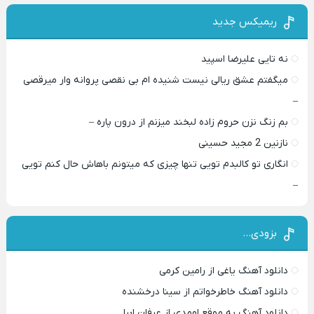
ریمیکس جدید
نه تایی علیرضا اسپید
میگفتم عشق ریالی نیست شنیده ام بی نقصی پروانه وار میرقصی
–
بم زنگ نزن حروم زاده لبخند میزنم از درون پاره –
نازنین 2 مجید حسینی
انگاری تو کالبدم تویی تنها چیزی که میتونم باهاش حال کنم تویی
–
بزودی…
دانلود آهنگ یاغی از رامین کرمی
دانلود آهنگ خاطرخواتم از سینا درخشنده
دانلود آهنگ به موقع اومدی از عرفان ابرا