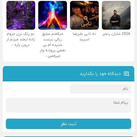
2026 شایان رنجبر
نه تایی علیرضا
میگفتم عشق
بم زنگ نزن حروم
اسپید
ریالی نیست
زاده لبخند میزنم از
شنیده ام بی
درون پاره –
نقصی پروانه وار
میرقصی –
دیدگاه خود را بگذارید
ثبت نظر