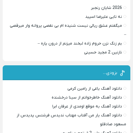
2026 شایان رنجبر
نه تایی علیرضا اسپید
میگفتم عشق ریالی نیست شنیده ام بی نقصی پروانه وار میرقصی
–
بم زنگ نزن حروم زاده لبخند میزنم از درون پاره –
نازنین 2 مجید حسینی
بزودی…
دانلود آهنگ یاغی از رامین کرمی
دانلود آهنگ خاطرخواتم از سینا درخشنده
دانلود آهنگ به موقع اومدی از عرفان ابرا
دانلود آهنگ یار من آفتاب مهتاب ندیدس فرشتس پدیدس از
مسعود صادقلو