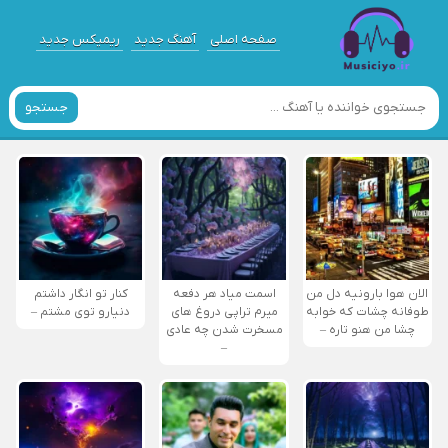
صفحه اصلی
آهنگ جدید
ریمیکس جدید
جستجو
الان هوا بارونیه دل من
اسمت میاد هر دفعه
کنار تو انگار داشتم
طوفانه چشات که خوابه
میرم تراپی دروغ‌ های
دنیارو توی مشتم –
چشا من هنو تاره –
مسخرت شدن چه عادی
–