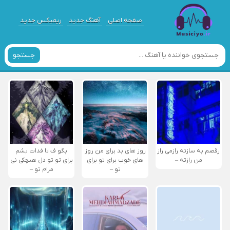
صفحه اصلی
آهنگ جدید
ریمیکس جدید
جستجو
رقصم به سازته رازمی راز
روز های بد برای من روز
بگو ف تا فدات بشم
من رازته –
های خوب برای تو برای
برای تو تو دل هیچکی نی
تو –
مرام تو –