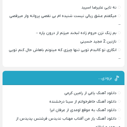
نه تایی علیرضا اسپید
میگفتم عشق ریالی نیست شنیده ام بی نقصی پروانه وار میرقصی
–
بم زنگ نزن حروم زاده لبخند میزنم از درون پاره –
نازنین 2 مجید حسینی
انگاری تو کالبدم تویی تنها چیزی که میتونم باهاش حال کنم تویی
–
بزودی…
دانلود آهنگ یاغی از رامین کرمی
دانلود آهنگ خاطرخواتم از سینا درخشنده
دانلود آهنگ به موقع اومدی از عرفان ابرا
دانلود آهنگ یار من آفتاب مهتاب ندیدس فرشتس پدیدس از