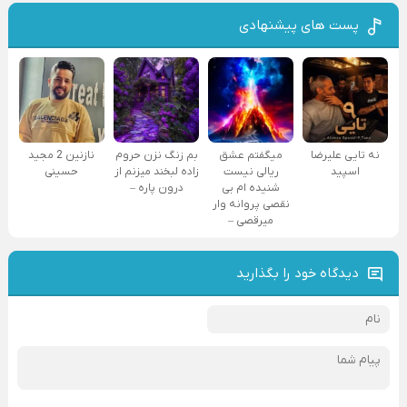
پست های پیشنهادی
نه تایی علیرضا
میگفتم عشق
بم زنگ نزن حروم
نازنین 2 مجید
اسپید
ریالی نیست
زاده لبخند میزنم از
حسینی
شنیده ام بی
درون پاره –
نقصی پروانه وار
میرقصی –
دیدگاه خود را بگذارید