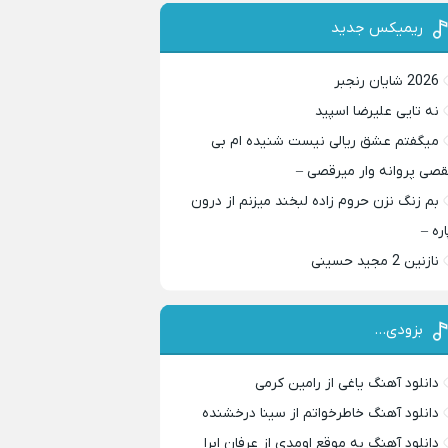
ریمیکس جدید
2026 شایان رنجبر
نه تایی علیرضا اسپید
میگفتم عشق ریالی نیست شنیده ام بی
قصی پروانه وار میرقصی –
بم زنگ نزن حروم زاده لبخند میزنم از درون
اره –
نازنین 2 مجید حسینی
بزودی…
دانلود آهنگ یاغی از رامین کرمی
دانلود آهنگ خاطرخواتم از سینا درخشنده
دانلود آهنگ به موقع اومدی از عرفان ابرا