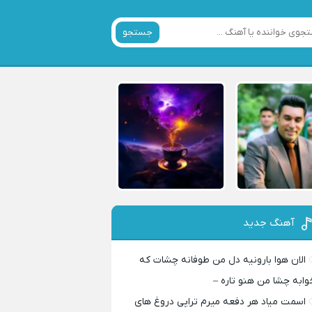
جستجو
آهنگ جدید
الان هوا بارونیه دل من طوفانه چشات که
وابه چشا من هنو تاره –
اسمت میاد هر دفعه میرم تراپی دروغ‌ های