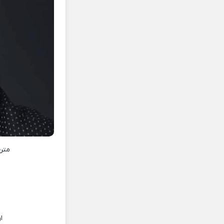
متن
ا