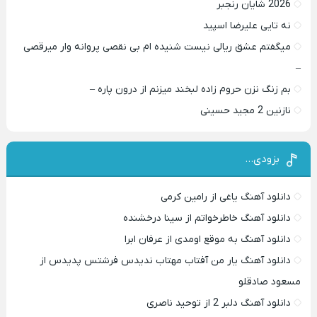
2026 شایان رنجبر
نه تایی علیرضا اسپید
میگفتم عشق ریالی نیست شنیده ام بی نقصی پروانه وار میرقصی
–
بم زنگ نزن حروم زاده لبخند میزنم از درون پاره –
نازنین 2 مجید حسینی
بزودی…
دانلود آهنگ یاغی از رامین کرمی
دانلود آهنگ خاطرخواتم از سینا درخشنده
دانلود آهنگ به موقع اومدی از عرفان ابرا
دانلود آهنگ یار من آفتاب مهتاب ندیدس فرشتس پدیدس از
مسعود صادقلو
دانلود آهنگ دلبر 2 از توحید ناصری