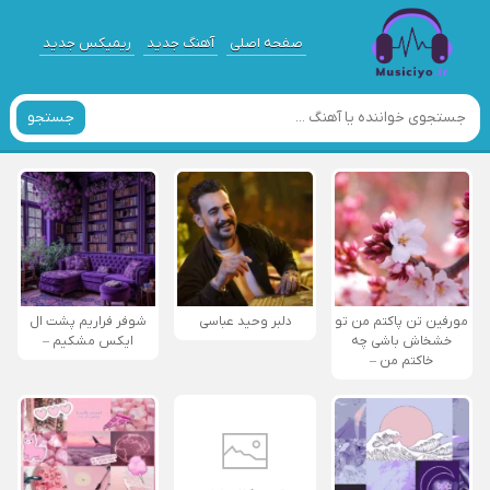
صفحه اصلی
آهنگ جدید
ریمیکس جدید
جستجو
مورفین تن پاکتم من تو
دلبر وحید عباسی
شوفر فراریم پشت ال
خشخاش باشی چه
ایکس مشکیم –
خاکتم من –