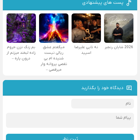
پست های پیشنهادی
2026 شایان رنجبر
نه تایی علیرضا
میگفتم عشق
بم زنگ نزن حروم
اسپید
ریالی نیست
زاده لبخند میزنم از
شنیده ام بی
درون پاره –
نقصی پروانه وار
میرقصی –
دیدگاه خود را بگذارید
ثبت نظر