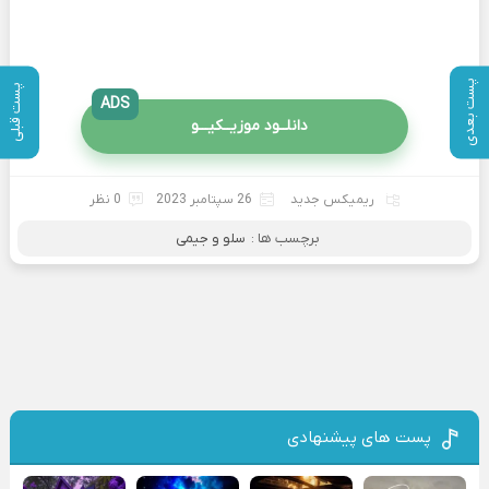
پست بعدی
پست قبلی
ADS
دانلــود موزیــکیـــو
ریمیکس جدید
26 سپتامبر 2023
0 نظر
برچسب ها :
سلو و جیمی
پست های پیشنهادی