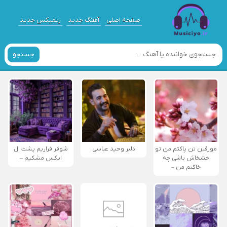
صفحه اصلی
آهنگ جدید
ریمیکس جدید
جستجو
مورفین تن پاکتم من تو
دلبر وحید عباسی
شوفر فراریم پشت ال
خشخاش باشی چه
ایکس مشکیم –
خاکتم من –