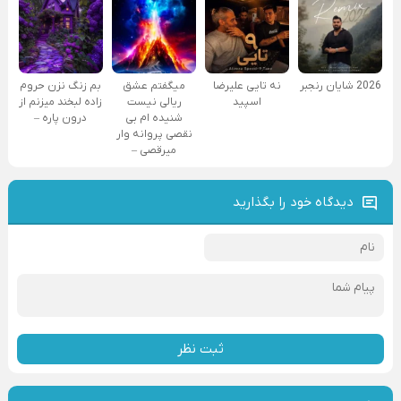
2026 شایان رنجبر
نه تایی علیرضا
میگفتم عشق
بم زنگ نزن حروم
اسپید
ریالی نیست
زاده لبخند میزنم از
شنیده ام بی
درون پاره –
نقصی پروانه وار
میرقصی –
دیدگاه خود را بگذارید
ثبت نظر