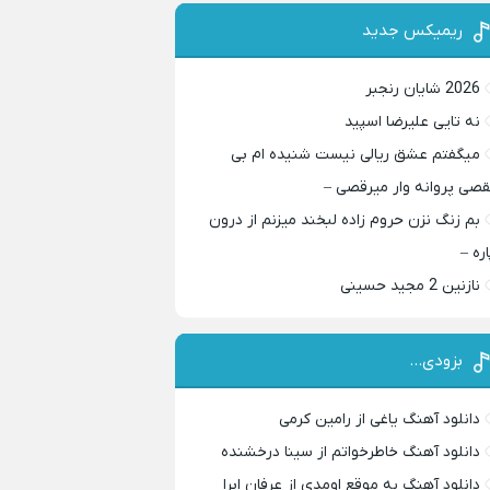
ریمیکس جدید
2026 شایان رنجبر
نه تایی علیرضا اسپید
میگفتم عشق ریالی نیست شنیده ام بی
قصی پروانه وار میرقصی –
بم زنگ نزن حروم زاده لبخند میزنم از درون
اره –
نازنین 2 مجید حسینی
بزودی…
دانلود آهنگ یاغی از رامین کرمی
دانلود آهنگ خاطرخواتم از سینا درخشنده
دانلود آهنگ به موقع اومدی از عرفان ابرا