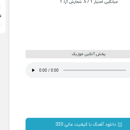
میانگین امتیاز
1
/ 5. شمارش آرا:
1
ف
پخش آنلاین موزیک
دانلود آهنگ با کیفیت عالی 320