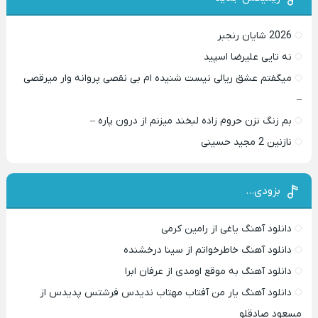
2026 شایان رنجبر
نه تایی علیرضا اسپید
میگفتم عشق ریالی نیست شنیده ام بی نقصی پروانه وار میرقصی
–
بم زنگ نزن حروم زاده لبخند میزنم از درون پاره –
نازنین 2 مجید حسینی
بزودی…
دانلود آهنگ یاغی از رامین کرمی
دانلود آهنگ خاطرخواتم از سینا درخشنده
دانلود آهنگ به موقع اومدی از عرفان ابرا
دانلود آهنگ یار من آفتاب مهتاب ندیدس فرشتس پدیدس از
مسعود صادقلو