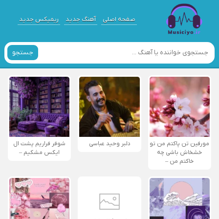
صفحه اصلی
آهنگ جدید
ریمیکس جدید
جستجو
مورفین تن پاکتم من تو
دلبر وحید عباسی
شوفر فراریم پشت ال
خشخاش باشی چه
ایکس مشکیم –
خاکتم من –