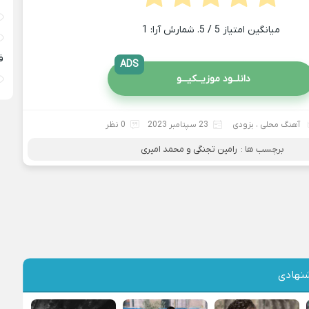
میانگین امتیاز
5
/ 5. شمارش آرا:
1
ف
ADS
دانلــود موزیــکیـــو
آهنگ محلی
،
بزودی
23 سپتامبر 2023
0 نظر
برچسب ها :
رامین تجنگی و محمد امیری
نهادی