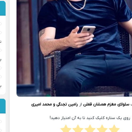
ن
پ
ب
گ
سلولای مغزم همشان قفلن
از
رامین تجنگی و محمد امیری
روی یک ستاره کلیک کنید تا به آن امتیاز دهید!