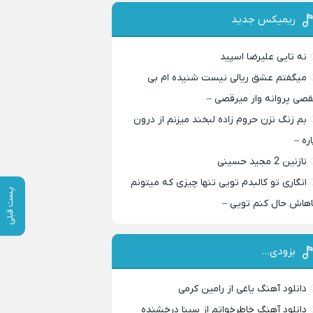
ریمیکس جدید
نه تایی علیرضا اسپید
میگفتم عشق ریالی نیست شنیده ام بی
قصی پروانه وار میرقصی –
بم زنگ نزن حروم زاده لبخند میزنم از درون
اره –
نازنین 2 مجید حسینی
انگاری تو کالبدم تویی تنها چیزی که میتونم
پست قبلی
اهاش حال کنم تویی –
بزودی…
دانلود آهنگ یاغی از رامین کرمی
دانلود آهنگ خاطرخواتم از سینا درخشنده