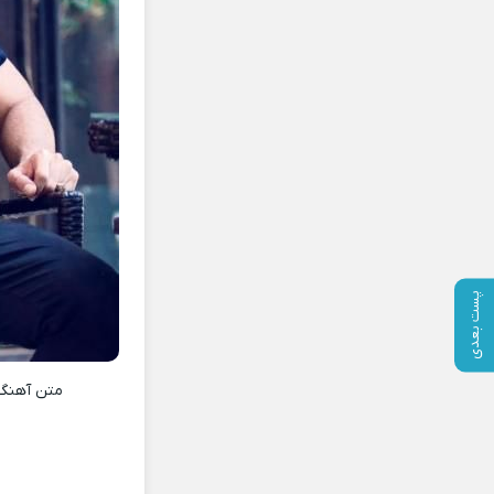
پست بعدی
متن آهن