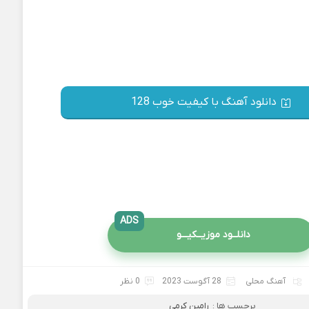
دانلود آهنگ با کیفیت خوب 128
ADS
دانلــود موزیــکیـــو
آهنگ محلی
28 آگوست 2023
0 نظر
برچسب ها :
رامین کرمی