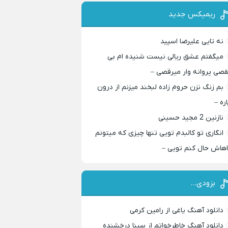
ریمیکس جدید
نه تایی علیرضا اسپید
میگفتم عشق ریالی نیست شنیده ام بی
قصی پروانه وار میرقصی –
بم زنگ نزن حروم زاده لبخند میزنم از درون
اره –
نازنین 2 مجید حسینی
انگاری تو کالبدم تویی تنها چیزی که میتونم
اهاش حال کنم تویی –
بزودی…
دانلود آهنگ یاغی از رامین کرمی
دانلود آهنگ خاطرخواتم از سینا درخشنده