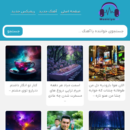
صفحه اصلی
آهنگ جدید
ریمیکس جدید
جستجو
الان هوا بارونیه دل من
اسمت میاد هر دفعه
کنار تو انگار داشتم
طوفانه چشات که خوابه
میرم تراپی دروغ‌ های
دنیارو توی مشتم –
چشا من هنو تاره –
مسخرت شدن چه عادی
–