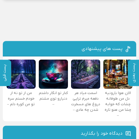
پست های پیشنهادی
پست بعدی
پست قبلی
الان هوا بارونیه
اسمت میاد هر
کنار تو انگار داشتم
من از تو نه از
دل من طوفانه
دفعه میرم تراپی
دنیارو توی مشتم
خودم خستم سره
چشات که خوابه
دروغ‌ های مسخرت
–
تو من کوره دلم –
چشا من هنو تاره
شدن چه عادی –
–
دیدگاه خود را بگذارید