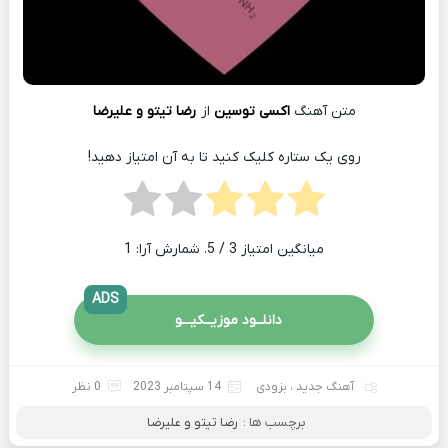
متن آهنگ
اکسی توسین
از
رضا تیتو و علیرضا
روی یک ستاره کلیک کنید تا به آن امتیاز دهید!
میانگین امتیاز
3
/ 5. شمارش آرا:
1
ADS
دانلــود موزیــکیـــو
آهنگ جدید
،
بزودی
14 سپتامبر 2023
0 نظر
برچسب ها :
رضا تیتو و علیرضا