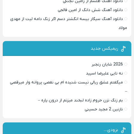
دانلود آهنگ طلسم از رامین تجنگی
دانلود آهنگ شش دانگ از امین فالجی
دانلود آهنگ سیگار بیسه انگشتر دسم اگر زنگ دامه لیت از مهدی
مولاد
ریمیکس جدید
2026 شایان رنجبر
نه تایی علیرضا اسپید
میگفتم عشق ریالی نیست شنیده ام بی نقصی پروانه وار میرقصی
–
بم زنگ نزن حروم زاده لبخند میزنم از درون پاره –
نازنین 2 مجید حسینی
بزودی…