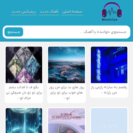
صفحه اصلی
آهنگ جدید
ریمیکس جدید
جستجو
رقصم به سازته رازمی راز
روز های بد برای من روز
بگو ف تا فدات بشم
من رازته –
های خوب برای تو برای
برای تو تو دل هیچکی نی
تو –
مرام تو –