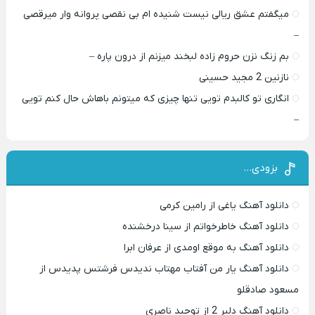
میگفتم عشق ریالی نیست شنیده ام بی نقصی پروانه وار میرقصی
–
بم زنگ نزن حروم زاده لبخند میزنم از درون پاره –
نازنین 2 مجید حسینی
انگاری تو کالبدم تویی تنها چیزی که میتونم باهاش حال کنم تویی
–
بزودی…
دانلود آهنگ یاغی از رامین کرمی
دانلود آهنگ خاطرخواتم از سینا درخشنده
دانلود آهنگ به موقع اومدی از عرفان ابرا
دانلود آهنگ یار من آفتاب مهتاب ندیدس فرشتس پدیدس از
مسعود صادقلو
دانلود آهنگ دلبر 2 از توحید ناصری