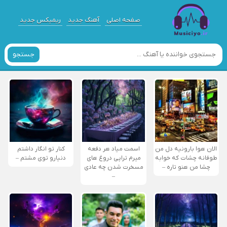
صفحه اصلی
آهنگ جدید
ریمیکس جدید
جستجو
الان هوا بارونیه دل من
اسمت میاد هر دفعه
کنار تو انگار داشتم
طوفانه چشات که خوابه
میرم تراپی دروغ‌ های
دنیارو توی مشتم –
چشا من هنو تاره –
مسخرت شدن چه عادی
–