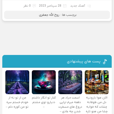
آهنگ جدید
28 سپتامبر 2023
0 نظر
برچسب ها :
روح الله جعفری
پست های پیشنهادی
الان هوا بارونیه
اسمت میاد هر
کنار تو انگار داشتم
من از تو نه از
دل من طوفانه
دفعه میرم تراپی
دنیارو توی مشتم
خودم خستم سره
چشات که خوابه
دروغ‌ های مسخرت
–
تو من کوره دلم –
چشا من هنو تاره
شدن چه عادی –