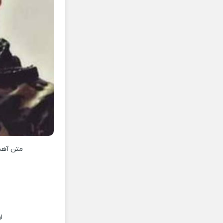
متن آه
ا