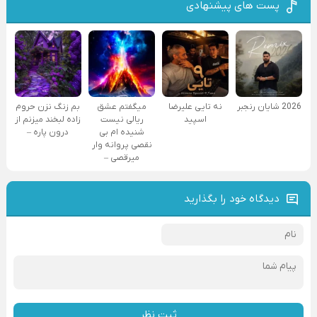
پست های پیشنهادی
2026 شایان رنجبر
نه تایی علیرضا
میگفتم عشق
بم زنگ نزن حروم
اسپید
ریالی نیست
زاده لبخند میزنم از
شنیده ام بی
درون پاره –
نقصی پروانه وار
میرقصی –
دیدگاه خود را بگذارید
ثبت نظر