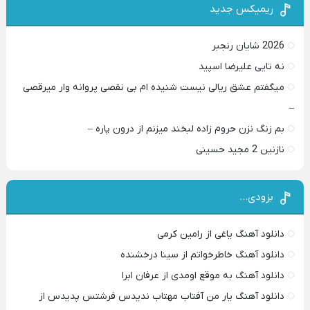
ریمیکس جدید
2026 شایان رنجبر
نه تایی علیرضا اسپید
میگفتم عشق ریالی نیست شنیده ام بی نقصی پروانه وار میرقصی
–
بم زنگ نزن حروم زاده لبخند میزنم از درون پاره –
نازنین 2 مجید حسینی
بزودی…
دانلود آهنگ یاغی از رامین کرمی
دانلود آهنگ خاطرخواتم از سینا درخشنده
دانلود آهنگ به موقع اومدی از عرفان ابرا
دانلود آهنگ یار من آفتاب مهتاب ندیدس فرشتس پدیدس از