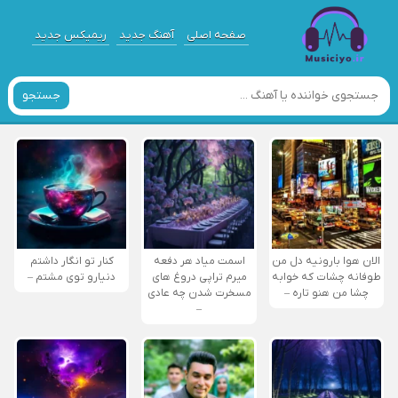
صفحه اصلی
آهنگ جدید
ریمیکس جدید
جستجو
الان هوا بارونیه دل من
اسمت میاد هر دفعه
کنار تو انگار داشتم
طوفانه چشات که خوابه
میرم تراپی دروغ‌ های
دنیارو توی مشتم –
چشا من هنو تاره –
مسخرت شدن چه عادی
–