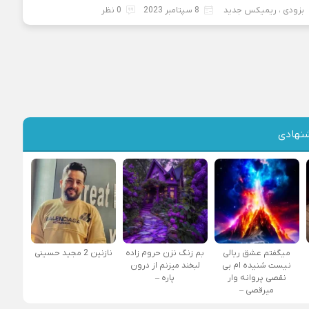
بزودی
،
ریمیکس جدید
8 سپتامبر 2023
0 نظر
نهادی
میگفتم عشق ریالی
بم زنگ نزن حروم زاده
نازنین 2 مجید حسینی
نیست شنیده ام بی
لبخند میزنم از درون
نقصی پروانه وار
پاره –
میرقصی –