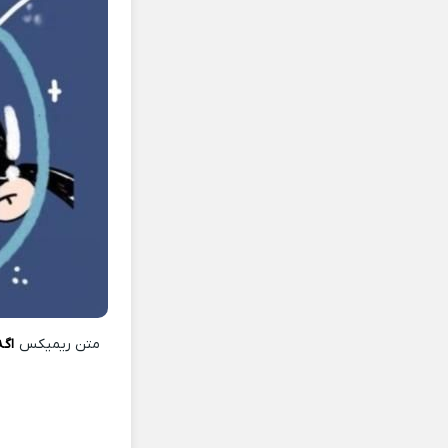
متن ریمیکس
اگه