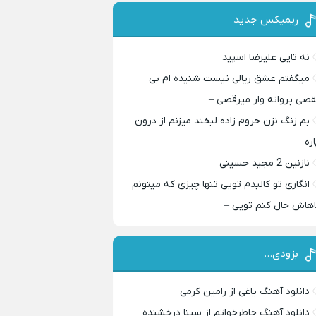
ریمیکس جدید
نه تایی علیرضا اسپید
میگفتم عشق ریالی نیست شنیده ام بی
قصی پروانه وار میرقصی –
بم زنگ نزن حروم زاده لبخند میزنم از درون
اره –
نازنین 2 مجید حسینی
انگاری تو کالبدم تویی تنها چیزی که میتونم
اهاش حال کنم تویی –
بزودی…
دانلود آهنگ یاغی از رامین کرمی
دانلود آهنگ خاطرخواتم از سینا درخشنده