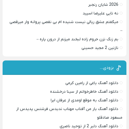
2026 شایان رنجبر
نه تایی علیرضا اسپید
میگفتم عشق ریالی نیست شنیده ام بی نقصی پروانه وار میرقصی
–
بم زنگ نزن حروم زاده لبخند میزنم از درون پاره –
نازنین 2 مجید حسینی
بزودی…
دانلود آهنگ یاغی از رامین کرمی
دانلود آهنگ خاطرخواتم از سینا درخشنده
دانلود آهنگ به موقع اومدی از عرفان ابرا
دانلود آهنگ یار من آفتاب مهتاب ندیدس فرشتس پدیدس از
مسعود صادقلو
دانلود آهنگ دلبر 2 از توحید ناصری