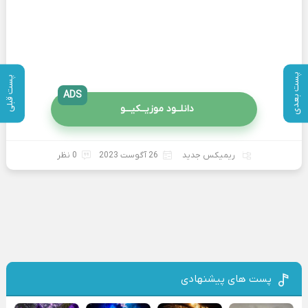
پست بعدی
پست قبلی
ADS
دانلــود موزیــکیـــو
ریمیکس جدید
26 آگوست 2023
0 نظر
پست های پیشنهادی