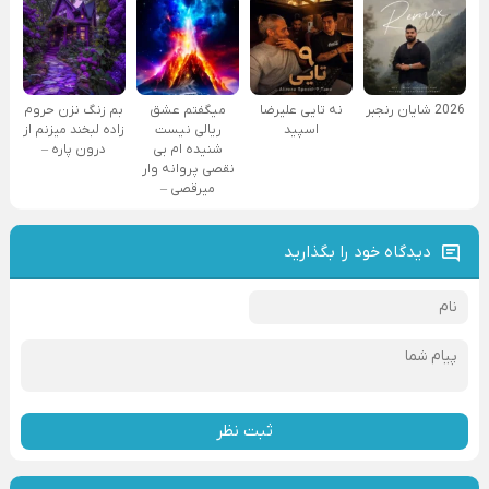
2026 شایان رنجبر
نه تایی علیرضا
میگفتم عشق
بم زنگ نزن حروم
اسپید
ریالی نیست
زاده لبخند میزنم از
شنیده ام بی
درون پاره –
نقصی پروانه وار
میرقصی –
دیدگاه خود را بگذارید
ثبت نظر