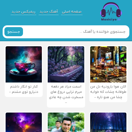
صفحه اصلی
آهنگ جدید
ریمیکس جدید
جستجو
الان هوا بارونیه دل من
اسمت میاد هر دفعه
کنار تو انگار داشتم
طوفانه چشات که خوابه
میرم تراپی دروغ‌ های
دنیارو توی مشتم –
چشا من هنو تاره –
مسخرت شدن چه عادی
–