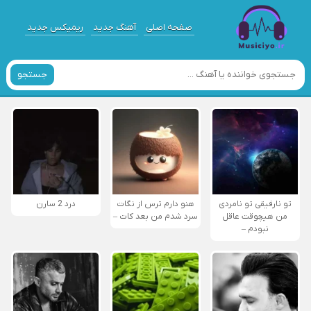
صفحه اصلی
آهنگ جدید
ریمیکس جدید
جستجو
تو نارفیقی تو نامردی
هنو دارم ترس از نگات
درد 2 سارن
من هیچوقت عاقل
سرد شدم من بعد کات –
نبودم –