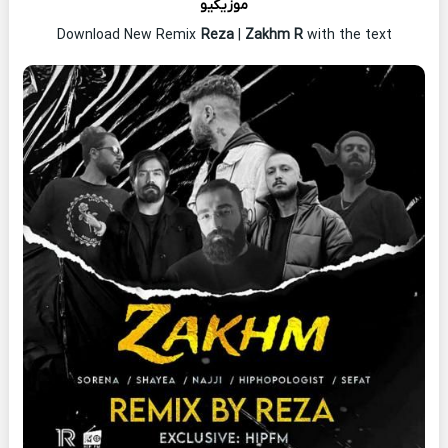
موزیکیو
Download New Remix
Reza
|
Zakhm R
with the text