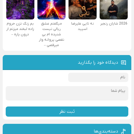
2026 شایان رنجبر
نه تایی علیرضا
میگفتم عشق
بم زنگ نزن حروم
اسپید
ریالی نیست
زاده لبخند میزنم از
شنیده ام بی
درون پاره –
نقصی پروانه وار
میرقصی –
دیدگاه خود را بگذارید
ثبت نظر
دسته‌بندی‌ها