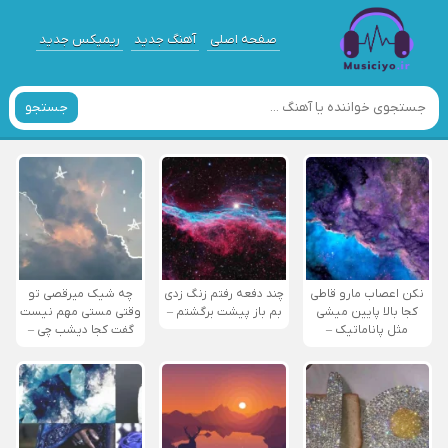
صفحه اصلی
آهنگ جدید
ریمیکس جدید
جستجو
نکن اعصاب مارو قاطی
چند دفعه رفتم زنگ زدی
چه شیک میرقصی تو
کجا بالا پایین میشی
بم باز پیشت برگشتم –
وقتی مستی مهم نیست
مثل پاناماتیک –
گفت کجا دیشب چی –