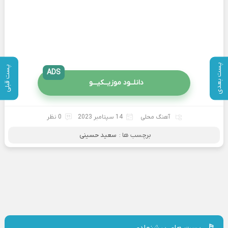
پست بعدی
پست قبلی
ADS
دانلــود موزیــکیـــو
آهنگ محلی
14 سپتامبر 2023
0 نظر
برچسب ها :
سعید حسینی
پست های پیشنهادی