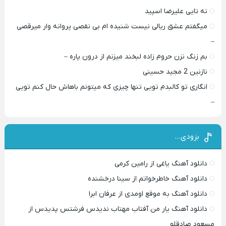
نه تایی علیرضا اسپید
میگفتم عشق ریالی نیست شنیده ام بی نقصی پروانه وار میرقصی
–
بم زنگ نزن حروم زاده لبخند میزنم از درون پاره –
نازنین 2 مجید حسینی
انگاری تو کالبدم تویی تنها چیزی که میتونم باهاش حال کنم تویی
–
بزودی…
دانلود آهنگ یاغی از رامین کرمی
دانلود آهنگ خاطرخواتم از سینا درخشنده
دانلود آهنگ به موقع اومدی از عرفان ابرا
دانلود آهنگ یار من آفتاب مهتاب ندیدس فرشتس پدیدس از
مسعود صادقلو