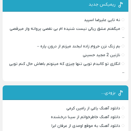
ریمیکس جدید
نه تایی علیرضا اسپید
میگفتم عشق ریالی نیست شنیده ام بی نقصی پروانه وار میرقصی
–
بم زنگ نزن حروم زاده لبخند میزنم از درون پاره –
نازنین 2 مجید حسینی
انگاری تو کالبدم تویی تنها چیزی که میتونم باهاش حال کنم تویی
–
بزودی…
دانلود آهنگ یاغی از رامین کرمی
دانلود آهنگ خاطرخواتم از سینا درخشنده
دانلود آهنگ به موقع اومدی از عرفان ابرا