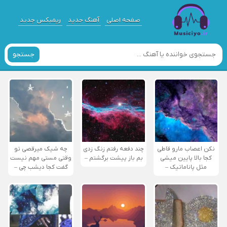
صفحه اصلی
آهنگ جدید
ریمیکس جدید
جستجو
نکن اعصاب مارو قاطی
چند دفعه رفتم زنگ زدی
چه شیک میرقصی تو
کجا بالا پایین میشی
بم باز پیشت برگشتم –
وقتی مستی مهم نیست
مثل پاناماتیک –
گفت کجا دیشب چی –