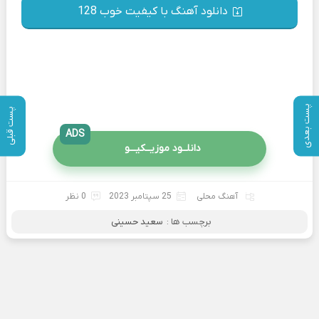
دانلود آهنگ با کیفیت خوب 128
پست بعدی
پست قبلی
ADS
دانلــود موزیــکیـــو
آهنگ محلی
25 سپتامبر 2023
0 نظر
برچسب ها :
سعید حسینی