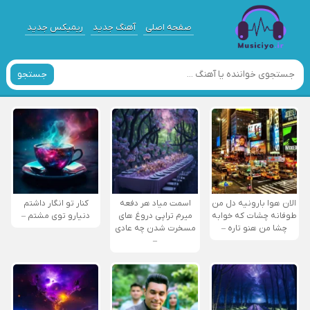
صفحه اصلی
آهنگ جدید
ریمیکس جدید
جستجو
الان هوا بارونیه دل من
اسمت میاد هر دفعه
کنار تو انگار داشتم
طوفانه چشات که خوابه
میرم تراپی دروغ‌ های
دنیارو توی مشتم –
چشا من هنو تاره –
مسخرت شدن چه عادی
–