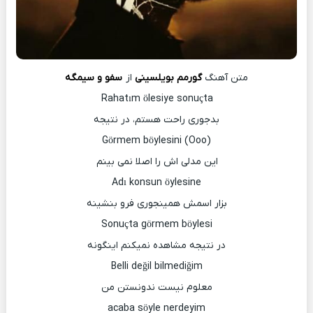
متن آهنگ
گورمم بویلسینی
از
سفو و سیمگه
Rahatım ölesiye sonuçta
بدجوری راحت هستم، در نتیجه
Görmem böylesini (Ooo)
این مدلی اش را اصلا نمی بینم
Adı konsun öylesine
بزار اسمش همینجوری فرو بنشینه
Sonuçta görmem böylesi
در نتیجه مشاهده نمیکنم اینگونه
Belli değil bilmediğim
معلوم نیست ندونستن من
acaba söyle nerdeyim