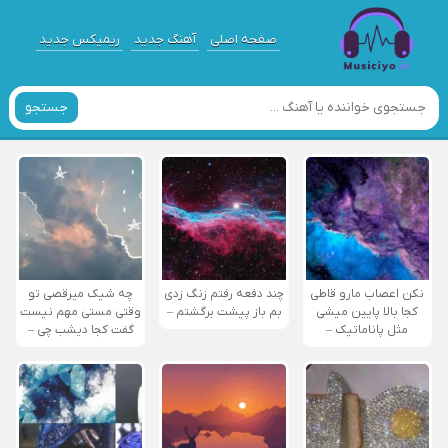
صفحه اصلی
آهنگ جدید
ریمیکس جدید
جستجو
نکن اعصاب مارو قاطی
چند دفعه رفتم زنگ زدی
چه شیک میرقصی تو
کجا بالا پایین میشی
بم باز پیشت برگشتم –
وقتی مستی مهم نیست
مثل پاناماتیک –
گفت کجا دیشب چی –