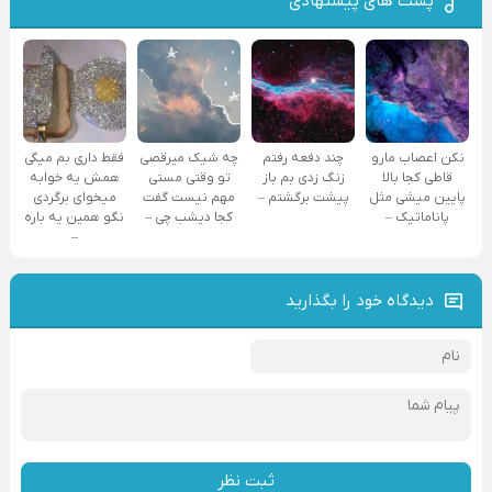
پست های پیشنهادی
نکن اعصاب مارو
چند دفعه رفتم
چه شیک میرقصی
فقط داری بم میگی
قاطی کجا بالا
زنگ زدی بم باز
تو وقتی مستی
همش یه خوابه
پایین میشی مثل
پیشت برگشتم –
مهم نیست گفت
میخوای برگردی
پاناماتیک –
کجا دیشب چی –
نگو همین یه باره
–
دیدگاه خود را بگذارید
ثبت نظر