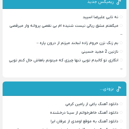
ریمیکس جدید
نه تایی علیرضا اسپید
میگفتم عشق ریالی نیست شنیده ام بی نقصی پروانه وار میرقصی
–
بم زنگ نزن حروم زاده لبخند میزنم از درون پاره –
نازنین 2 مجید حسینی
انگاری تو کالبدم تویی تنها چیزی که میتونم باهاش حال کنم تویی
–
بزودی…
دانلود آهنگ یاغی از رامین کرمی
دانلود آهنگ خاطرخواتم از سینا درخشنده
دانلود آهنگ به موقع اومدی از عرفان ابرا