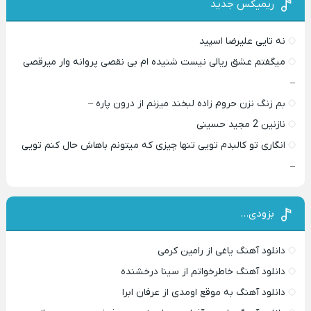
ریمیکس جدید
نه تایی علیرضا اسپید
میگفتم عشق ریالی نیست شنیده ام بی نقصی پروانه وار میرقصی
–
بم زنگ نزن حروم زاده لبخند میزنم از درون پاره –
نازنین 2 مجید حسینی
انگاری تو کالبدم تویی تنها چیزی که میتونم باهاش حال کنم تویی
–
بزودی…
دانلود آهنگ یاغی از رامین کرمی
دانلود آهنگ خاطرخواتم از سینا درخشنده
دانلود آهنگ به موقع اومدی از عرفان ابرا