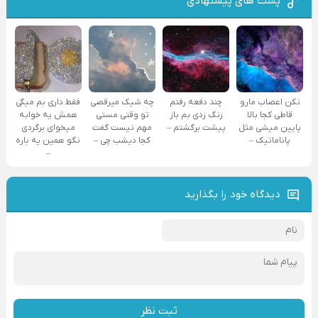
پست های پیشنهادی
نکن اعصاب مارو
چند دفعه رفتم
چه شیک میرقصی
فقط داری بم میگی
قاطی کجا بالا
زنگ زدی بم باز
تو وقتی مستی
همش یه خوابه
پایین میشی مثل
پیشت برگشتم –
مهم نیست گفت
میخوای برگردی
پاناماتیک –
کجا دیشب چی –
نگو همین یه باره
–
دیدگاه خود را بگذارید
ثبت نظر