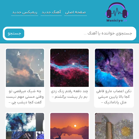
صفحه اصلی
آهنگ جدید
ریمیکس جدید
جستجو
نکن اعصاب مارو قاطی
چند دفعه رفتم زنگ زدی
چه شیک میرقصی تو
کجا بالا پایین میشی
بم باز پیشت برگشتم –
وقتی مستی مهم نیست
مثل پاناماتیک –
گفت کجا دیشب چی –