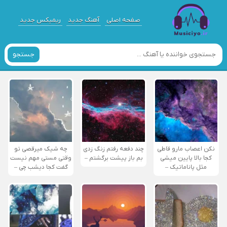
صفحه اصلی
آهنگ جدید
ریمیکس جدید
جستجو
نکن اعصاب مارو قاطی
چند دفعه رفتم زنگ زدی
چه شیک میرقصی تو
کجا بالا پایین میشی
بم باز پیشت برگشتم –
وقتی مستی مهم نیست
مثل پاناماتیک –
گفت کجا دیشب چی –