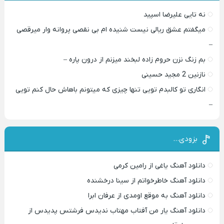
نه تایی علیرضا اسپید
میگفتم عشق ریالی نیست شنیده ام بی نقصی پروانه وار میرقصی
–
بم زنگ نزن حروم زاده لبخند میزنم از درون پاره –
نازنین 2 مجید حسینی
انگاری تو کالبدم تویی تنها چیزی که میتونم باهاش حال کنم تویی
–
بزودی…
دانلود آهنگ یاغی از رامین کرمی
دانلود آهنگ خاطرخواتم از سینا درخشنده
دانلود آهنگ به موقع اومدی از عرفان ابرا
دانلود آهنگ یار من آفتاب مهتاب ندیدس فرشتس پدیدس از