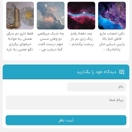
نکن اعصاب مارو
چند دفعه رفتم
چه شیک میرقصی
فقط داری بم میگی
قاطی کجا بالا
زنگ زدی بم باز
تو وقتی مستی
همش یه خوابه
پایین میشی مثل
پیشت برگشتم –
مهم نیست گفت
میخوای برگردی
پاناماتیک –
کجا دیشب چی –
نگو همین یه باره
–
دیدگاه خود را بگذارید
ثبت نظر