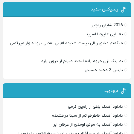
ریمیکس جدید
2026 شایان رنجبر
نه تایی علیرضا اسپید
میگفتم عشق ریالی نیست شنیده ام بی نقصی پروانه وار میرقصی
–
بم زنگ نزن حروم زاده لبخند میزنم از درون پاره –
نازنین 2 مجید حسینی
بزودی…
دانلود آهنگ یاغی از رامین کرمی
دانلود آهنگ خاطرخواتم از سینا درخشنده
دانلود آهنگ به موقع اومدی از عرفان ابرا
دانلود آهنگ یار من آفتاب مهتاب ندیدس فرشتس پدیدس از