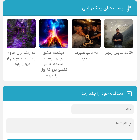
پست های پیشنهادی
2026 شایان رنجبر
نه تایی علیرضا
میگفتم عشق
بم زنگ نزن حروم
اسپید
ریالی نیست
زاده لبخند میزنم از
شنیده ام بی
درون پاره –
نقصی پروانه وار
میرقصی –
دیدگاه خود را بگذارید