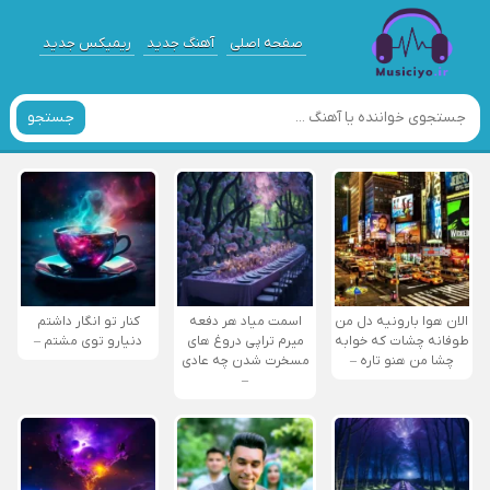
صفحه اصلی
آهنگ جدید
ریمیکس جدید
جستجو
الان هوا بارونیه دل من
اسمت میاد هر دفعه
کنار تو انگار داشتم
طوفانه چشات که خوابه
میرم تراپی دروغ‌ های
دنیارو توی مشتم –
چشا من هنو تاره –
مسخرت شدن چه عادی
–