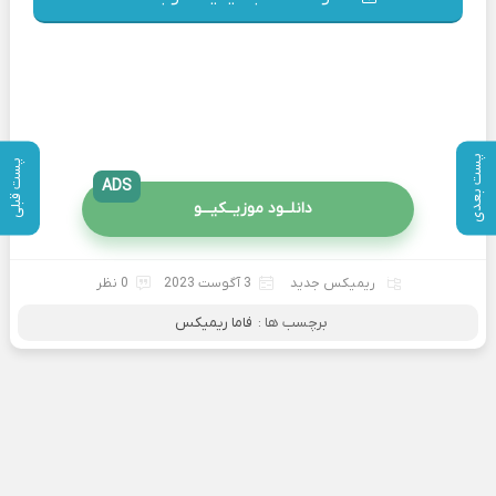
پست بعدی
پست قبلی
ADS
دانلــود موزیــکیـــو
ریمیکس جدید
3 آگوست 2023
0 نظر
برچسب ها :
فاما ریمیکس