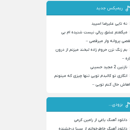
ریمیکس جدید
نه تایی علیرضا اسپید
میگفتم عشق ریالی نیست شنیده ام بی
قصی پروانه وار میرقصی –
بم زنگ نزن حروم زاده لبخند میزنم از درون
اره –
نازنین 2 مجید حسینی
انگاری تو کالبدم تویی تنها چیزی که میتونم
اهاش حال کنم تویی –
بزودی…
دانلود آهنگ یاغی از رامین کرمی
دانلود آهنگ خاطرخواتم از سینا درخشنده