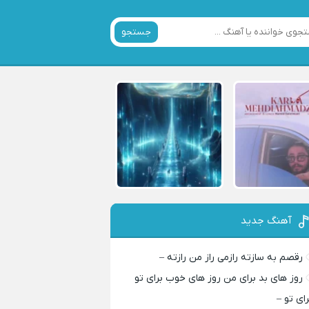
جستجو
آهنگ جدید
رقصم به سازته رازمی راز من رازته –
روز های بد برای من روز های خوب برای تو
رای تو –