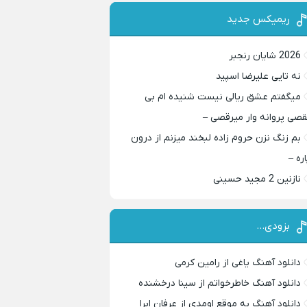
ریمیکس جدید
2026 شایان رنجبر
نه تایی علیرضا اسپید
میگفتم عشق ریالی نیست شنیده ام بی
قصی پروانه وار میرقصی –
بم زنگ نزن حروم زاده لبخند میزنم از درون
اره –
نازنین 2 مجید حسینی
بزودی…
دانلود آهنگ یاغی از رامین کرمی
دانلود آهنگ خاطرخواتم از سینا درخشنده
دانلود آهنگ به موقع اومدی از عرفان ابرا