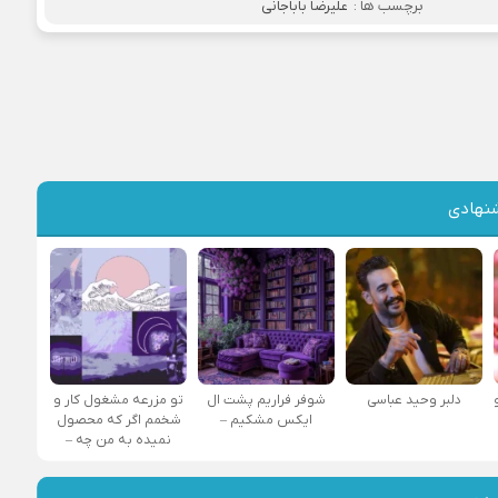
برچسب ها :
علیرضا باباجانی
نهادی
دلبر وحید عباسی
شوفر فراریم پشت ال
تو مزرعه مشغول کار و
ایکس مشکیم –
شخمم اگر که محصول
نمیده به من چه –