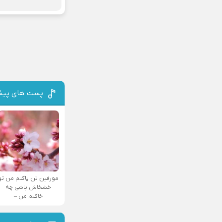
پست های پیش
مورفین تن پاکتم من تو
خشخاش باشی چه
خاکتم من –