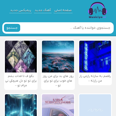
صفحه اصلی
آهنگ جدید
ریمیکس جدید
جستجو
رقصم به سازته رازمی راز
روز های بد برای من روز
بگو ف تا فدات بشم
من رازته –
های خوب برای تو برای
برای تو تو دل هیچکی نی
تو –
مرام تو –