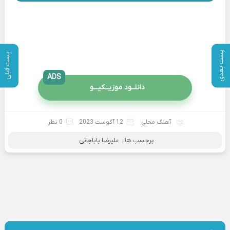
پست بعدی
پست قبلی
ADS
دانلــود موزیــکیـــو
آهنگ محلی
12 آگوست 2023
0 نظر
برچسب ها :
علیرضا باباجانی