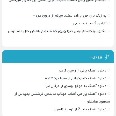
میگفتم عشق ریالی نیست شنیده ام بی نقصی پروانه وار میرقصی
–
بم زنگ نزن حروم زاده لبخند میزنم از درون پاره –
نازنین 2 مجید حسینی
انگاری تو کالبدم تویی تنها چیزی که میتونم باهاش حال کنم تویی
–
بزودی…
دانلود آهنگ یاغی از رامین کرمی
دانلود آهنگ خاطرخواتم از سینا درخشنده
دانلود آهنگ به موقع اومدی از عرفان ابرا
دانلود آهنگ یار من آفتاب مهتاب ندیدس فرشتس پدیدس از
مسعود صادقلو
دانلود آهنگ دلبر 2 از توحید ناصری