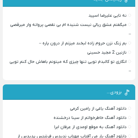
نه تایی علیرضا اسپید
میگفتم عشق ریالی نیست شنیده ام بی نقصی پروانه وار میرقصی
–
بم زنگ نزن حروم زاده لبخند میزنم از درون پاره –
نازنین 2 مجید حسینی
انگاری تو کالبدم تویی تنها چیزی که میتونم باهاش حال کنم تویی
–
بزودی…
دانلود آهنگ یاغی از رامین کرمی
دانلود آهنگ خاطرخواتم از سینا درخشنده
دانلود آهنگ به موقع اومدی از عرفان ابرا
دانلود آهنگ یار من آفتاب مهتاب ندیدس فرشتس پدیدس از