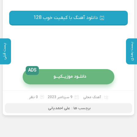
دانلود آهنگ با کیفیت خوب 128
پست بعدی
پست قبلی
ADS
دانلــود موزیــکیـــو
آهنگ محلی
9 سپتامبر 2023
0 نظر
برچسب ها :
علی احمدیانی