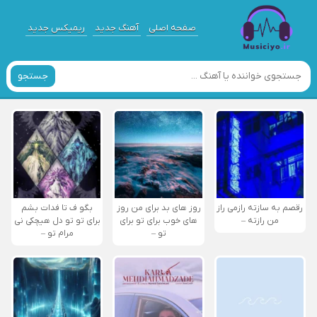
صفحه اصلی
آهنگ جدید
ریمیکس جدید
جستجو
رقصم به سازته رازمی راز
روز های بد برای من روز
بگو ف تا فدات بشم
من رازته –
های خوب برای تو برای
برای تو تو دل هیچکی نی
تو –
مرام تو –