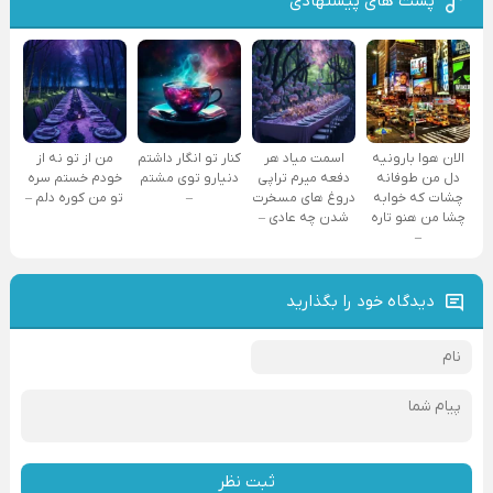
پست های پیشنهادی
الان هوا بارونیه
اسمت میاد هر
کنار تو انگار داشتم
من از تو نه از
دل من طوفانه
دفعه میرم تراپی
دنیارو توی مشتم
خودم خستم سره
چشات که خوابه
دروغ‌ های مسخرت
–
تو من کوره دلم –
چشا من هنو تاره
شدن چه عادی –
–
دیدگاه خود را بگذارید
ثبت نظر