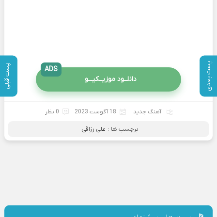
پست بعدی
پست قبلی
ADS
دانلــود موزیــکیـــو
آهنگ جدید
18 آگوست 2023
0 نظر
برچسب ها :
علی رزاقی