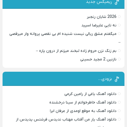
ریمیکس جدید
2026 شایان رنجبر
نه تایی علیرضا اسپید
میگفتم عشق ریالی نیست شنیده ام بی نقصی پروانه وار میرقصی
–
بم زنگ نزن حروم زاده لبخند میزنم از درون پاره –
نازنین 2 مجید حسینی
بزودی…
دانلود آهنگ یاغی از رامین کرمی
دانلود آهنگ خاطرخواتم از سینا درخشنده
دانلود آهنگ به موقع اومدی از عرفان ابرا
دانلود آهنگ یار من آفتاب مهتاب ندیدس فرشتس پدیدس از