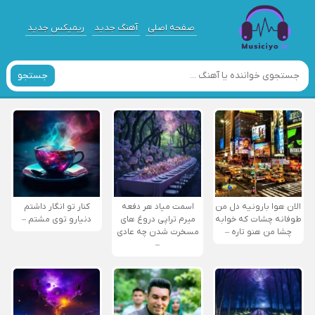
صفحه اصلی
آهنگ جدید
ریمیکس جدید
جستجو
الان هوا بارونیه دل من
اسمت میاد هر دفعه
کنار تو انگار داشتم
طوفانه چشات که خوابه
میرم تراپی دروغ‌ های
دنیارو توی مشتم –
چشا من هنو تاره –
مسخرت شدن چه عادی
–