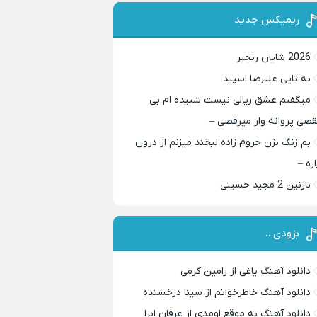
ریمیکس جدید
2026 شایان رنجبر
نه تایی علیرضا اسپید
میگفتم عشق ریالی نیست شنیده ام بی
قصی پروانه وار میرقصی –
بم زنگ نزن حروم زاده لبخند میزنم از درون
اره –
نازنین 2 مجید حسینی
بزودی…
دانلود آهنگ یاغی از رامین کرمی
دانلود آهنگ خاطرخواتم از سینا درخشنده
دانلود آهنگ به موقع اومدی از عرفان ابرا