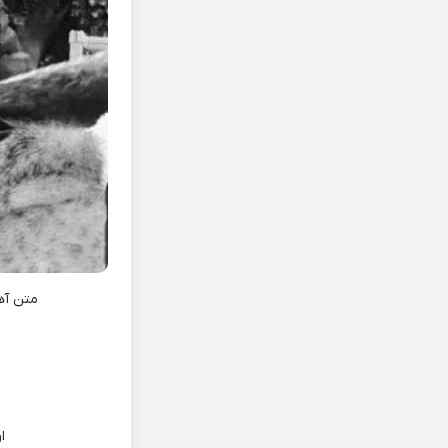
متن آ
ا