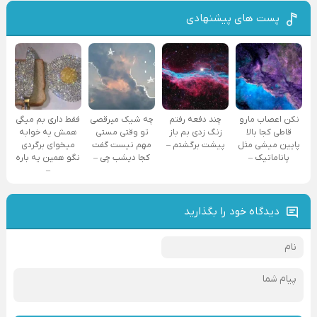
پست های پیشنهادی
نکن اعصاب مارو
چند دفعه رفتم
چه شیک میرقصی
فقط داری بم میگی
قاطی کجا بالا
زنگ زدی بم باز
تو وقتی مستی
همش یه خوابه
پایین میشی مثل
پیشت برگشتم –
مهم نیست گفت
میخوای برگردی
پاناماتیک –
کجا دیشب چی –
نگو همین یه باره
–
دیدگاه خود را بگذارید