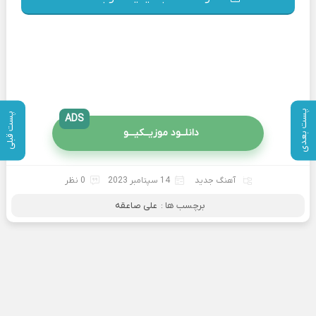
پست بعدی
پست قبلی
ADS
دانلــود موزیــکیـــو
آهنگ جدید
14 سپتامبر 2023
0 نظر
برچسب ها :
علی صاعقه