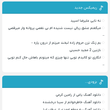
ریمیکس جدید
نه تایی علیرضا اسپید
میگفتم عشق ریالی نیست شنیده ام بی نقصی پروانه وار میرقصی
–
بم زنگ نزن حروم زاده لبخند میزنم از درون پاره –
نازنین 2 مجید حسینی
انگاری تو کالبدم تویی تنها چیزی که میتونم باهاش حال کنم تویی
–
بزودی…
دانلود آهنگ یاغی از رامین کرمی
دانلود آهنگ خاطرخواتم از سینا درخشنده
دانلود آهنگ به موقع اومدی از عرفان ابرا