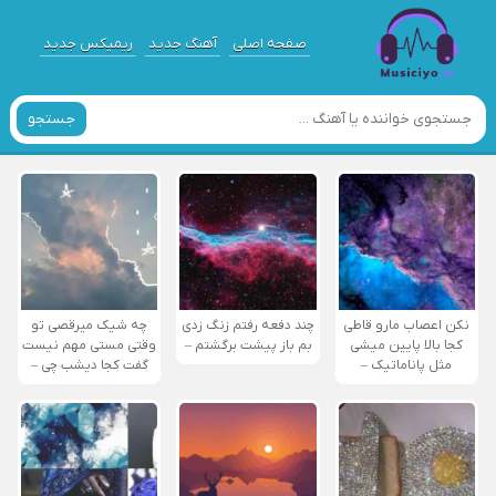
صفحه اصلی
آهنگ جدید
ریمیکس جدید
جستجو
نکن اعصاب مارو قاطی
چند دفعه رفتم زنگ زدی
چه شیک میرقصی تو
کجا بالا پایین میشی
بم باز پیشت برگشتم –
وقتی مستی مهم نیست
مثل پاناماتیک –
گفت کجا دیشب چی –