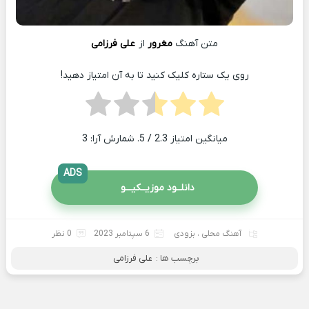
متن آهنگ
مغرور
از
علی فرزامی
روی یک ستاره کلیک کنید تا به آن امتیاز دهید!
میانگین امتیاز
2.3
/ 5. شمارش آرا:
3
ADS
دانلــود موزیــکیـــو
آهنگ محلی
،
بزودی
6 سپتامبر 2023
0 نظر
برچسب ها :
علی فرزامی