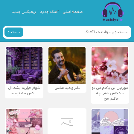
صفحه اصلی
آهنگ جدید
ریمیکس جدید
جستجو
مورفین تن پاکتم من تو
دلبر وحید عباسی
شوفر فراریم پشت ال
خشخاش باشی چه
ایکس مشکیم –
خاکتم من –