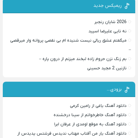
ریمیکس جدید
2026 شایان رنجبر
نه تایی علیرضا اسپید
میگفتم عشق ریالی نیست شنیده ام بی نقصی پروانه وار میرقصی
–
بم زنگ نزن حروم زاده لبخند میزنم از درون پاره –
نازنین 2 مجید حسینی
بزودی…
دانلود آهنگ یاغی از رامین کرمی
دانلود آهنگ خاطرخواتم از سینا درخشنده
دانلود آهنگ به موقع اومدی از عرفان ابرا
دانلود آهنگ یار من آفتاب مهتاب ندیدس فرشتس پدیدس از