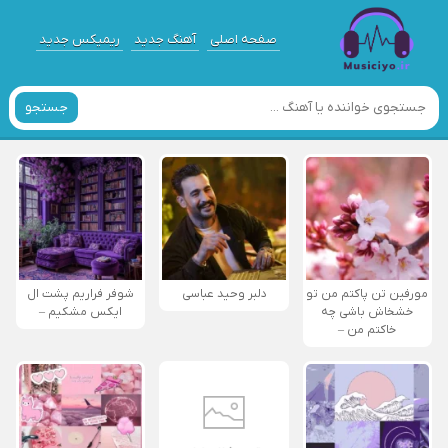
صفحه اصلی
آهنگ جدید
ریمیکس جدید
جستجو
مورفین تن پاکتم من تو
دلبر وحید عباسی
شوفر فراریم پشت ال
خشخاش باشی چه
ایکس مشکیم –
خاکتم من –