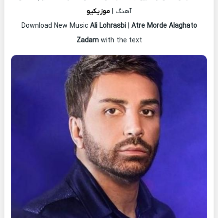
آهنگ |
موزیکیو
Download New Music
Ali Lohrasbi
|
Atre Morde Alaghato
Zadam
with the text