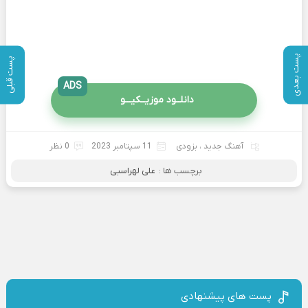
پست بعدی
پست قبلی
ADS
دانلــود موزیــکیـــو
آهنگ جدید
،
بزودی
11 سپتامبر 2023
0 نظر
برچسب ها :
علی لهراسبی
پست های پیشنهادی