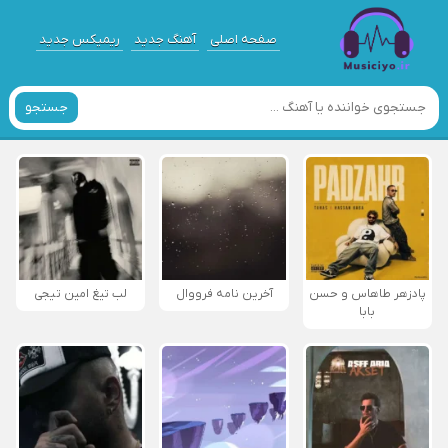
صفحه اصلی
آهنگ جدید
ریمیکس جدید
جستجو
پادزهر طاهاس و حسن
آخرین نامه فرووال
لب تیغ امین تیجی
بابا