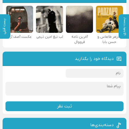
پست بعدی
پست قبلی
پادزهر طاهاس و
آخرین نامه
لب تیغ امین تیجی
عکست آصف آریا
حسن بابا
فرووال
دیدگاه خود را بگذارید
ثبت نظر
دسته‌بندی‌ها