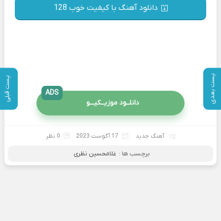
دانلود آهنگ با کیفیت خوب 128
پست بعدی
پست قبلی
ADS
دانلــود موزیــکیـــو
آهنگ جدید
17 آگوست 2023
0 نظر
برچسب ها :
غلامحسین نظری