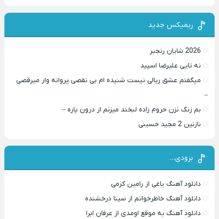
ریمیکس جدید
2026 شایان رنجبر
نه تایی علیرضا اسپید
میگفتم عشق ریالی نیست شنیده ام بی نقصی پروانه وار میرقصی
–
بم زنگ نزن حروم زاده لبخند میزنم از درون پاره –
نازنین 2 مجید حسینی
بزودی…
دانلود آهنگ یاغی از رامین کرمی
دانلود آهنگ خاطرخواتم از سینا درخشنده
دانلود آهنگ به موقع اومدی از عرفان ابرا