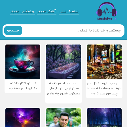
صفحه اصلی
آهنگ جدید
ریمیکس جدید
جستجو
الان هوا بارونیه دل من
اسمت میاد هر دفعه
کنار تو انگار داشتم
طوفانه چشات که خوابه
میرم تراپی دروغ‌ های
دنیارو توی مشتم –
چشا من هنو تاره –
مسخرت شدن چه عادی
–