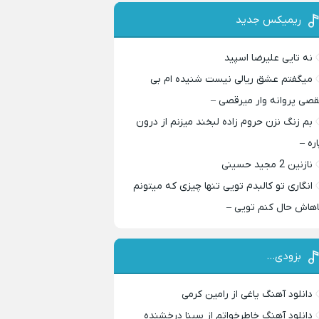
ریمیکس جدید
نه تایی علیرضا اسپید
میگفتم عشق ریالی نیست شنیده ام بی
قصی پروانه وار میرقصی –
بم زنگ نزن حروم زاده لبخند میزنم از درون
اره –
نازنین 2 مجید حسینی
انگاری تو کالبدم تویی تنها چیزی که میتونم
اهاش حال کنم تویی –
بزودی…
دانلود آهنگ یاغی از رامین کرمی
دانلود آهنگ خاطرخواتم از سینا درخشنده