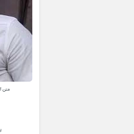
متن آ
ا