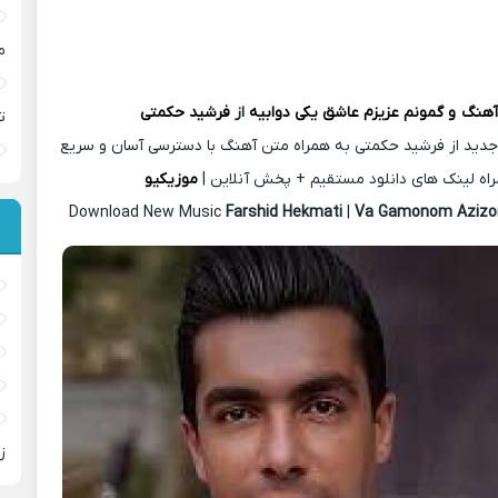
م
 آهنگ
و گمونم عزیزم عاشق یکی د‌وابیه
از
فرشید حکمتی
ت
جدید از فرشید حکمتی به همراه متن آهنگ با دسترسی آسان و سریع
اه لینک های دانلود مستقیم + پخش آنلاین |
موزیکیو
Download New Music
Farshid Hekmati
|
Va Gamonom Aziz
ز