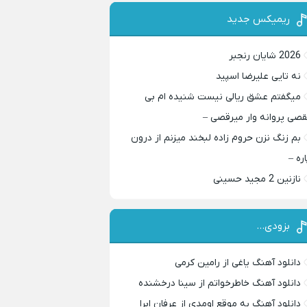
ریمیکس جدید
2026 شایان رنجبر
نه تایی علیرضا اسپید
میگفتم عشق ریالی نیست شنیده ام بی
قصی پروانه وار میرقصی –
بم زنگ نزن حروم زاده لبخند میزنم از درون
اره –
نازنین 2 مجید حسینی
بزودی…
دانلود آهنگ یاغی از رامین کرمی
دانلود آهنگ خاطرخواتم از سینا درخشنده
دانلود آهنگ به موقع اومدی از عرفان ابرا