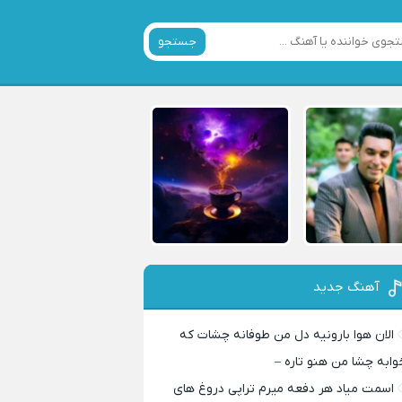
جستجو
آهنگ جدید
الان هوا بارونیه دل من طوفانه چشات که
وابه چشا من هنو تاره –
اسمت میاد هر دفعه میرم تراپی دروغ‌ های