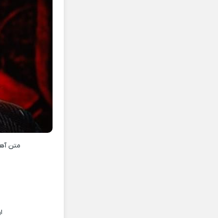
متن آه
ا