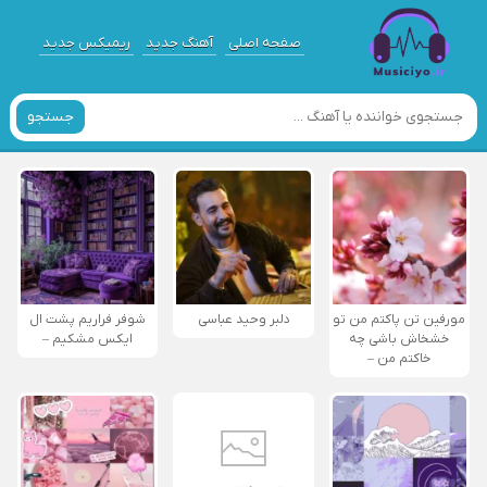
صفحه اصلی
آهنگ جدید
ریمیکس جدید
جستجو
مورفین تن پاکتم من تو
دلبر وحید عباسی
شوفر فراریم پشت ال
خشخاش باشی چه
ایکس مشکیم –
خاکتم من –