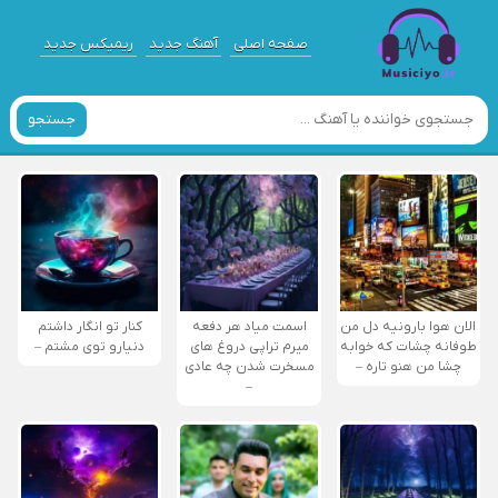
صفحه اصلی
آهنگ جدید
ریمیکس جدید
جستجو
الان هوا بارونیه دل من
اسمت میاد هر دفعه
کنار تو انگار داشتم
طوفانه چشات که خوابه
میرم تراپی دروغ‌ های
دنیارو توی مشتم –
چشا من هنو تاره –
مسخرت شدن چه عادی
–