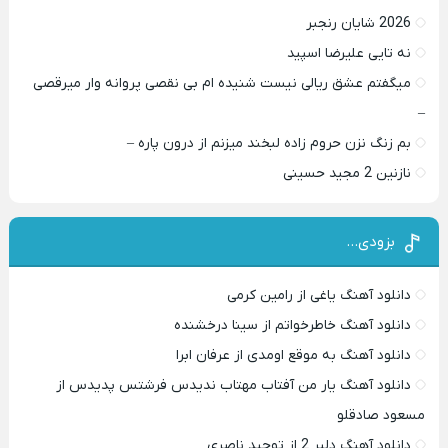
2026 شایان رنجبر
نه تایی علیرضا اسپید
میگفتم عشق ریالی نیست شنیده ام بی نقصی پروانه وار میرقصی
–
بم زنگ نزن حروم زاده لبخند میزنم از درون پاره –
نازنین 2 مجید حسینی
بزودی…
دانلود آهنگ یاغی از رامین کرمی
دانلود آهنگ خاطرخواتم از سینا درخشنده
دانلود آهنگ به موقع اومدی از عرفان ابرا
دانلود آهنگ یار من آفتاب مهتاب ندیدس فرشتس پدیدس از
مسعود صادقلو
دانلود آهنگ دلبر 2 از توحید ناصری