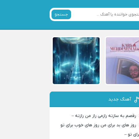
جستجو
آهنگ جدید
رقصم به سازته رازمی راز من رازته –
روز های بد برای من روز های خوب برای تو
رای تو –