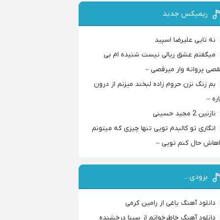
ریمیکس جدید
نه تایی علیرضا اسپید
میگفتم عشق ریالی نیست شنیده ام بی
قصی پروانه وار میرقصی –
بم زنگ نزن حروم زاده لبخند میزنم از درون
اره –
نازنین 2 مجید حسینی
انگاری تو کالبدم تویی تنها چیزی که میتونم
اهاش حال کنم تویی –
بزودی…
دانلود آهنگ یاغی از رامین کرمی
دانلود آهنگ خاطرخواتم از سینا درخشنده