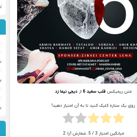
ز
ن
پ
متن ریمیکس
قلب سفید 6
از
دیجی نیما زد
روی یک ستاره کلیک کنید تا به آن امتیاز دهید!
ب
میانگین امتیاز
3
/ 5. شمارش آرا:
2